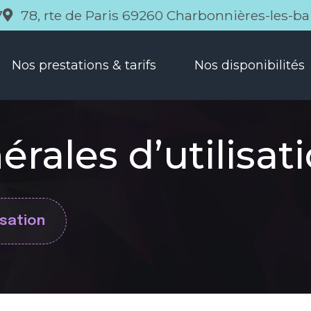
78, rte de Paris 69260 Charbonnières-les-ba
7
Nos prestations & tarifs
Nos disponibilités
rales d’utilisat
isation